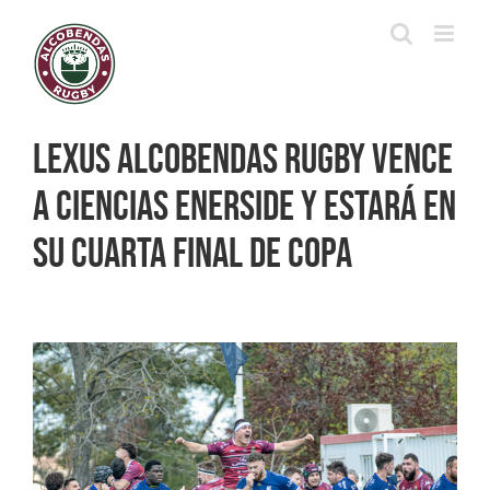
Saltar
al
contenido
Lexus Alcobendas Rugby vence
a Ciencias Enerside y estará en
su cuarta final de Copa
Ver
imagen
más
grande