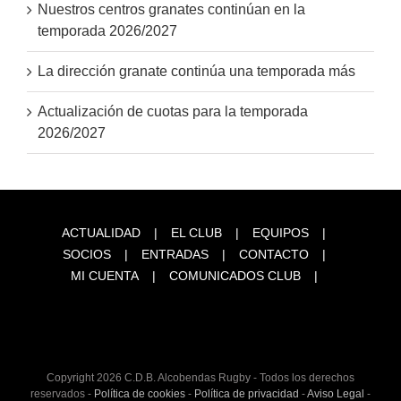
Nuestros centros granates continúan en la
temporada 2026/2027
La dirección granate continúa una temporada más
Actualización de cuotas para la temporada
2026/2027
ACTUALIDAD
EL CLUB
EQUIPOS
SOCIOS
ENTRADAS
CONTACTO
MI CUENTA
COMUNICADOS CLUB
Copyright
2026 C.D.B. Alcobendas Rugby - Todos los derechos
reservados -
Política de cookies
-
Política de privacidad
-
Aviso Legal
-