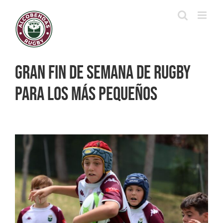
Saltar
al
contenido
Gran fin de semana de rugby
para los más pequeños
Ver
imagen
más
grande