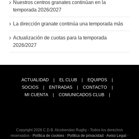
Nuestros centros granates continúan en la
temporada 2026/2027
La dirección granate continúa una temporada más
Actualización de cuotas para la temporada
2026/2027
ACTUALIDAD
EL CLUB
EQUIPOS
SOCIOS
ENTRADAS
CONTACTO
MI CUENTA
COMUNICADOS CLUB
Copyright
2026 C.D.B. Alcobendas Rugby - Todos los derechos
reservados -
Política de cookies
-
Política de privacidad
-
Aviso Legal
-