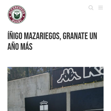
Saltar
al
contenido
Íñigo Mazariegos, granate un
año más
Ver
imagen
más
grande