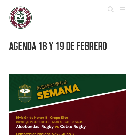
Saltar
al
contenido
Agenda 18 y 19 de febrero
Ver
imagen
más
grande