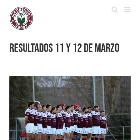
Saltar
al
contenido
Resultados 11 y 12 de marzo
Ver
imagen
más
grande