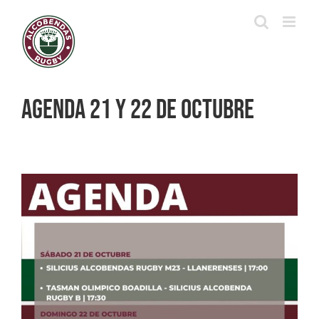
Saltar
al
contenido
Agenda 21 y 22 de octubre
Ver
imagen
más
grande