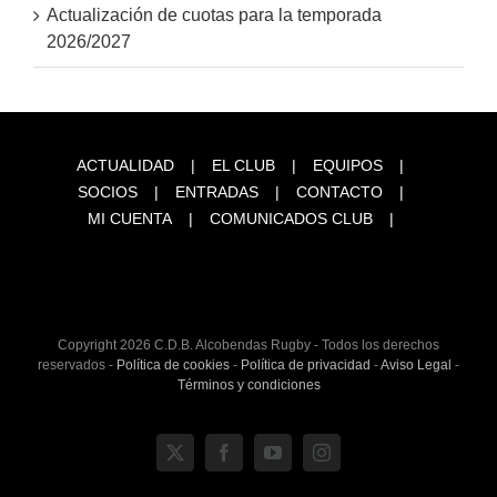
Actualización de cuotas para la temporada
2026/2027
ACTUALIDAD
EL CLUB
EQUIPOS
SOCIOS
ENTRADAS
CONTACTO
MI CUENTA
COMUNICADOS CLUB
Copyright
2026 C.D.B. Alcobendas Rugby - Todos los derechos
reservados -
Política de cookies
-
Política de privacidad
-
Aviso Legal
-
Términos y condiciones
X
Facebook
YouTube
Instagram