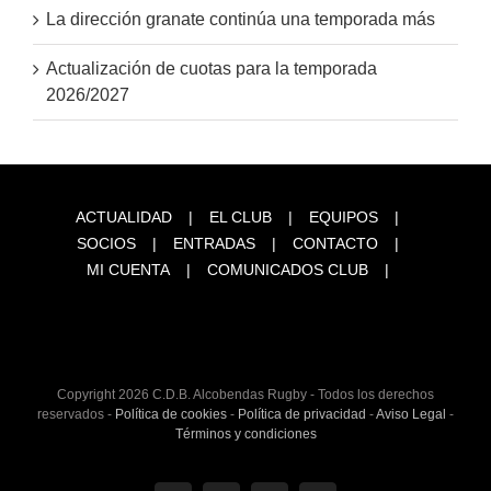
La dirección granate continúa una temporada más
Actualización de cuotas para la temporada
2026/2027
ACTUALIDAD
EL CLUB
EQUIPOS
SOCIOS
ENTRADAS
CONTACTO
MI CUENTA
COMUNICADOS CLUB
Copyright
2026 C.D.B. Alcobendas Rugby - Todos los derechos
reservados -
Política de cookies
-
Política de privacidad
-
Aviso Legal
-
Términos y condiciones