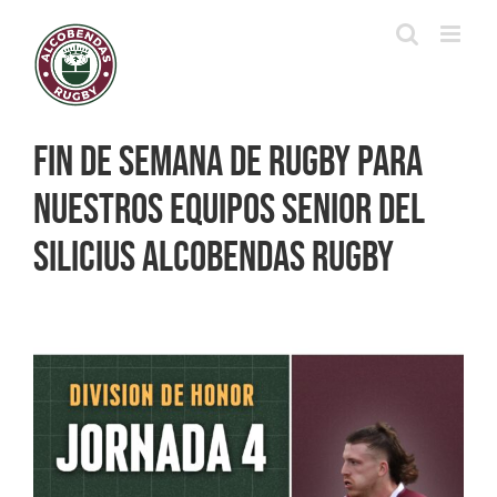
Saltar
al
contenido
Fin de semana de rugby para
nuestros equipos senior del
Silicius Alcobendas Rugby
Ver
imagen
más
grande