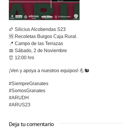
🏉 Silicius Alcobendas S23
🆚 Recoletas Burgos Caja Rural.
📍 Campo de las Terrazas
📅 Sábado, 2 de Noviembre
⏰ 12:00 hrs
¡Ven y apoya a nuestros equipos! 💪🐿️
#SiempreGranates
#SomosGranates
#ARUDH
#ARUS23
Deja tu comentario